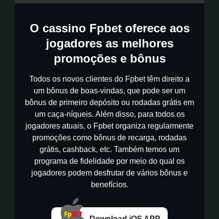
O cassino Fpbet oferece aos
jogadores as melhores
promoções e bônus
Todos os novos clientes do Fpbet têm direito a
um bônus de boas-vindas, que pode ser um
bônus de primeiro depósito ou rodadas grátis em
um caça-níqueis. Além disso, para todos os
jogadores atuais, o Fpbet organiza regularmente
promoções como bônus de recarga, rodadas
grátis, cashback, etc. Também temos um
programa de fidelidade por meio do qual os
jogadores podem desfrutar de vários bônus e
benefícios.
Download iOS APP