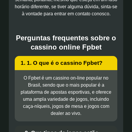
horário diferente, se tiver alguma dúvida, sinta-se
à vontade para entrar em contato conosco.
Perguntas frequentes sobre o
cassino online Fpbet
1. 1. O que é o cassino Fpbet?
O Fpbet é um cassino on-line popular no
Brasil, sendo que o mais popular é a
plataforma de apostas esportivas, e oferece
uma ampla variedade de jogos, incluindo
caça-níqueis, jogos de mesa e jogos com
dealer ao vivo.