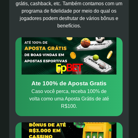
grátis, cashback, etc. Também contamos com um
programa de fidelidade por meio do qual os
jogadores podem desfrutar de vários bônus e
benefícios.
Ate 100% de Aposta Gratis
Caso você perca, receba 100% de
volta como uma Aposta Grátis de até
R$100.