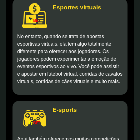
Esportes virtuais
No entanto, quando se trata de apostas
esportivas virtuais, ela tem algo totalmente
diferente para oferecer aos jogadores. Os
jogadores podem experimentar a emoção de
eventos esportivos ao vivo. Você pode assistir
e apostar em futebol virtual, corridas de cavalos
virtuais, corridas de cães virtuais e muito mais.
E-sports
Aqui também oferecemos muitas competições