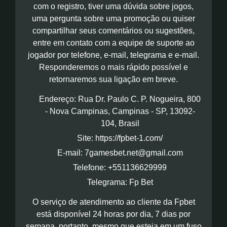
com o registro, tiver uma dúvida sobre jogos,
uma pergunta sobre uma promoção ou quiser
compartilhar seus comentários ou sugestões,
entre em contato com a equipe de suporte ao
jogador por telefone, e-mail, telegrama e e-mail.
Responderemos o mais rápido possível e
retornaremos sua ligação em breve.
Endereço: Rua Dr. Paulo C. P. Nogueira, 800
- Nova Campinas, Campinas - SP, 13092-
104, Brasil
Site: https://fpbet-1.com/
E-mail:
7gamesbet.net@gmail.com
Telefone: +551136629999
Telegrama: Fp Bet
O serviço de atendimento ao cliente da Fpbet
está disponível 24 horas por dia, 7 dias por
semana, portanto, mesmo que esteja em um fuso