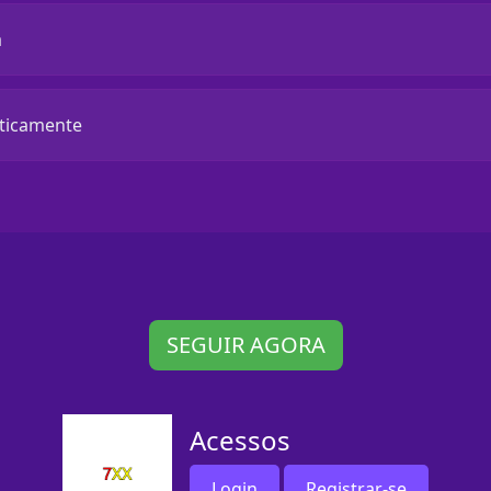
a
aticamente
SEGUIR AGORA
Acessos
Login
Registrar-se