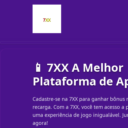
📱 7XX A Melhor
Plataforma de A
Cadastre-se na 7XX para ganhar bônus 
recarga. Com a 7XX, você tem acesso a 
uma experiência de jogo inigualável. J
agora!