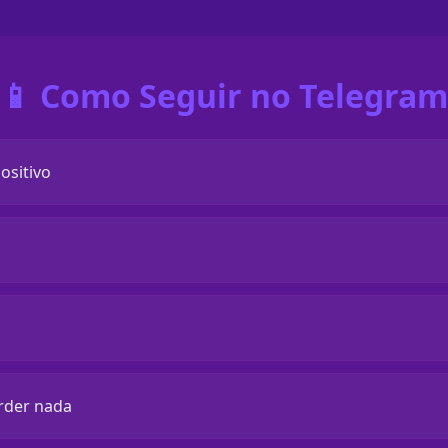
📱 Como Seguir no Telegram
ositivo
erder nada