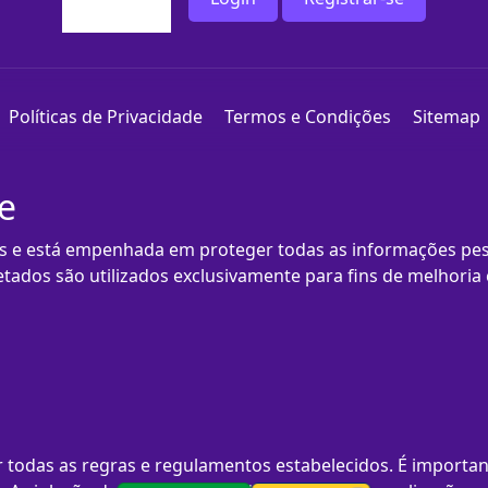
Políticas de Privacidade
Termos e Condições
Sitemap
de
ios e está empenhada em proteger todas as informações pe
tados são utilizados exclusivamente para fins de melhoria
todas as regras e regulamentos estabelecidos. É importan