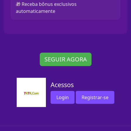
🎁 Receba bônus exclusivos
automaticamente
SEGUIR AGORA
Acessos
Login
Registrar-se