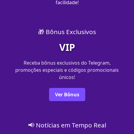
facilidade!
🎁 Bônus Exclusivos
VIP
Receba bônus exclusivos do Telegram,
promoções especiais e códigos promocionais
únicos!
Ver Bônus
📢 Notícias em Tempo Real