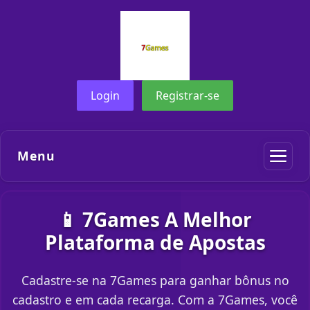
Login
Registrar-se
Menu
📱 7Games A Melhor
Plataforma de Apostas
Cadastre-se na 7Games para ganhar bônus no
cadastro e em cada recarga. Com a 7Games, você