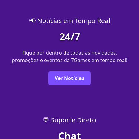
📢 Notícias em Tempo Real
24/7
Fique por dentro de todas as novidades,
promoções e eventos da 7Games em tempo real!
Ver Notícias
💬 Suporte Direto
Chat