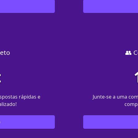
reto
👥 
t
espostas rápidas e
Junte-se a uma com
lizado!
compa
e