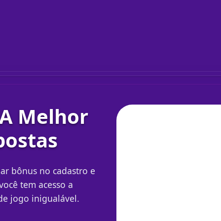
 A Melhor
postas
ar bônus no cadastro e
você tem acesso a
e jogo inigualável.