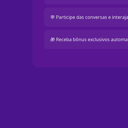
💬 Participe das conversas e interaj
🎁 Receba bônus exclusivos autom