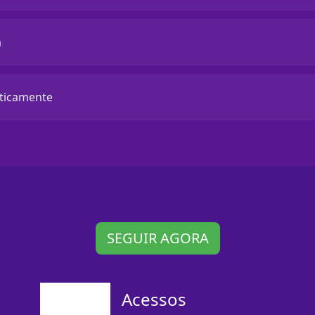
a
aticamente
SEGUIR AGORA
Acessos