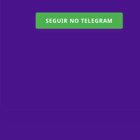
SEGUIR NO TELEGRAM