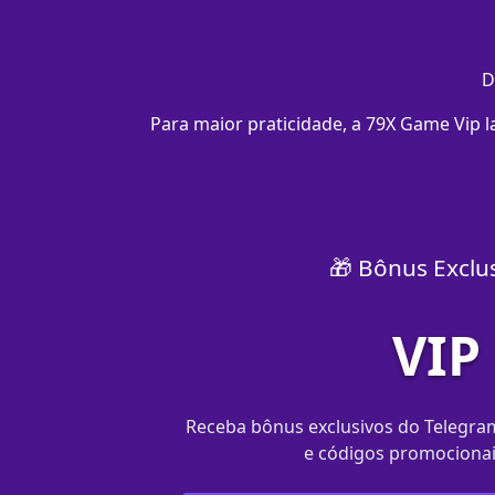
D
Para maior praticidade, a 79X Game Vip 
🎁 Bônus Exclu
VIP
Receba bônus exclusivos do Telegra
e códigos promocionai