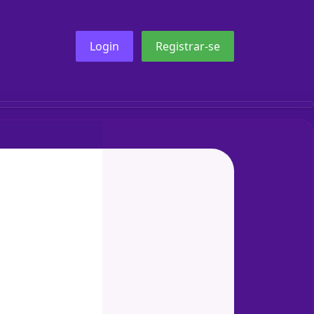
Login
Registrar-se