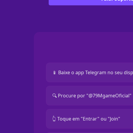
📱 Baixe o app Telegram no seu disp
🔍 Procure por "@79MgameOficial"
👆 Toque em "Entrar" ou "Join"