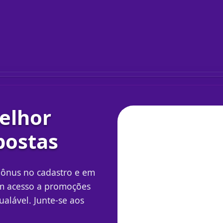
elhor
postas
ônus no cadastro e em
m acesso a promoções
ualável. Junte-se aos