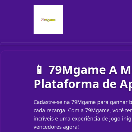
📱 79Mgame A M
Plataforma de A
Cadastre-se na 79Mgame para ganhar b
cada recarga. Com a 79Mgame, você te
incríveis e uma experiência de jogo inig
vencedores agora!