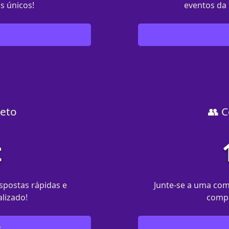
s únicos!
eventos da
reto
👥 
t
espostas rápidas e
Junte-se a uma com
lizado!
compa
e