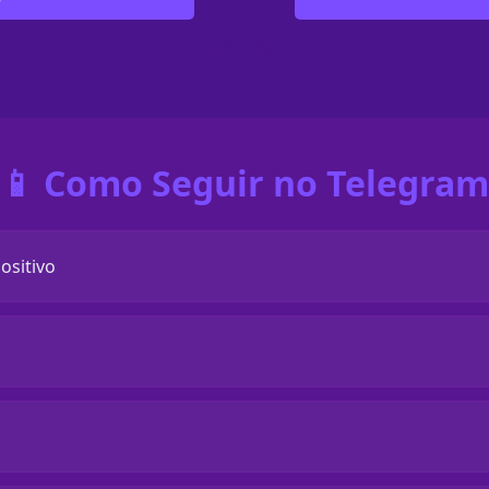
📱 Como Seguir no Telegram
ositivo