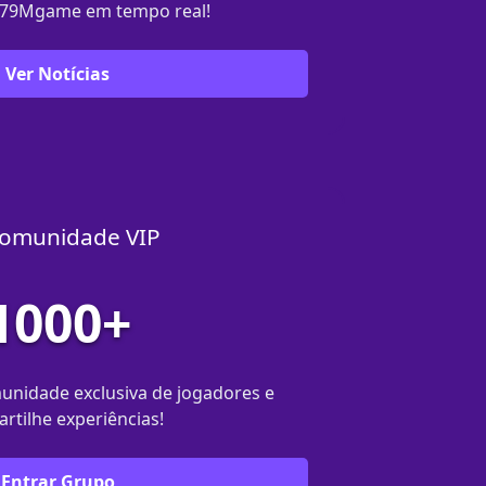
 79Mgame em tempo real!
Ver Notícias
Comunidade VIP
1000+
unidade exclusiva de jogadores e
rtilhe experiências!
Entrar Grupo