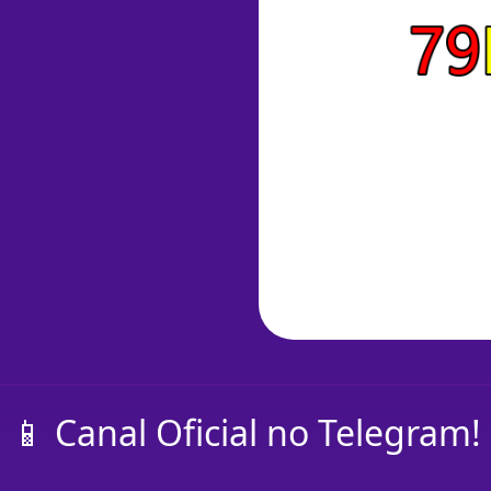
📱 Canal Oficial no Telegram!