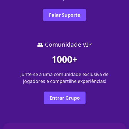
Falar Suporte
👥 Comunidade VIP
1000+
Junte-se a uma comunidade exclusiva de
jogadores e compartilhe experiências!
Entrar Grupo