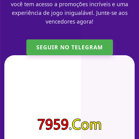
você tem acesso a promoções incríveis e uma
experiência de jogo inigualável. Junte-se aos
vencedores agora!
SEGUIR NO TELEGRAM