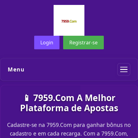
Login
Registrar-se
Menu
📱 7959.Com A Melhor
Plataforma de Apostas
Cadastre-se na 7959.Com para ganhar bônus no
cadastro e em cada recarga. Com a 7959.Com,