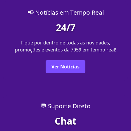
📢 Notícias em Tempo Real
24/7
Fique por dentro de todas as novidades,
promoções e eventos da 7959 em tempo real!
Ver Notícias
💬 Suporte Direto
Chat