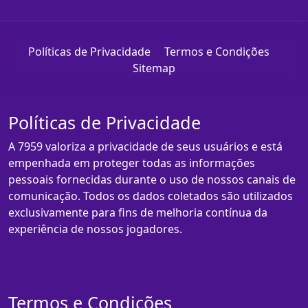
Políticas de Privacidade
Termos e Condições
Sitemap
Políticas de Privacidade
A 7959 valoriza a privacidade de seus usuários e está
empenhada em proteger todas as informações
pessoais fornecidas durante o uso de nossos canais de
comunicação. Todos os dados coletados são utilizados
exclusivamente para fins de melhoria contínua da
experiência de nossos jogadores.
Termos e Condições