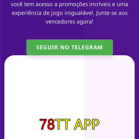
você tem acesso a promoções incríveis e uma
experiência de jogo inigualável. Junte-se aos
vencedores agora!
SEGUIR NO TELEGRAM