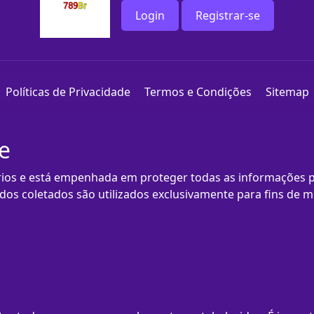
Login
Registrar-se
Políticas de Privacidade
Termos e Condições
Sitemap
de
ários e está empenhada em proteger todas as informações 
os coletados são utilizados exclusivamente para fins de m