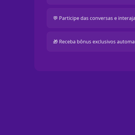
💬 Participe das conversas e interaj
🎁 Receba bônus exclusivos autom