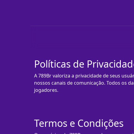
Políticas de Privacida
A 789Br valoriza a privacidade de seus usu
nossos canais de comunicação. Todos os dad
jogadores.
Termos e Condições