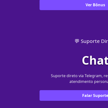
Ver Bônus
💬 Suporte Di
Cha
Suporte direto via Telegram, r
atendimento persona
Falar Suport