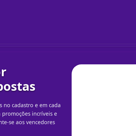
or
postas
s no cadastro e em cada
 promoções incríveis e
unte-se aos vencedores