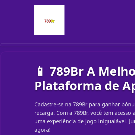
📱 789Br A Melh
Plataforma de A
Cadastre-se na 789Br para ganhar bônu
recarga. Com a 789Br, você tem acesso a
uma experiência de jogo inigualável. J
agora!