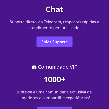
Chat
Suporte direto via Telegram, respostas rápidas e
atendimento personalizado!
Falar Suporte
👥 Comunidade VIP
1000+
Junte-se a uma comunidade exclusiva de
jogadores e compartilhe experiências!