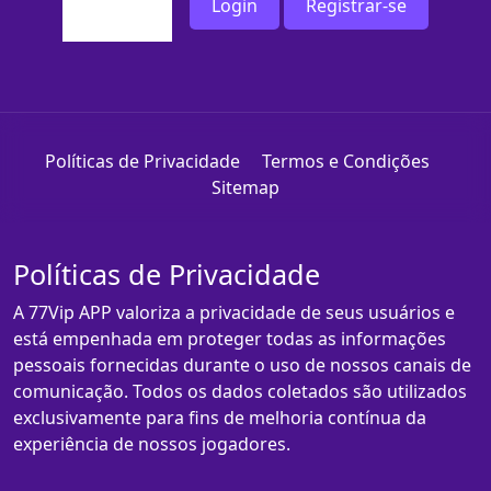
Login
Registrar-se
Políticas de Privacidade
Termos e Condições
Sitemap
Políticas de Privacidade
A 77Vip APP valoriza a privacidade de seus usuários e
está empenhada em proteger todas as informações
pessoais fornecidas durante o uso de nossos canais de
comunicação. Todos os dados coletados são utilizados
exclusivamente para fins de melhoria contínua da
experiência de nossos jogadores.