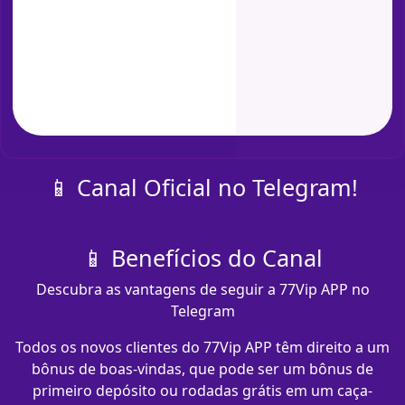
📱 Canal Oficial no Telegram!
📱 Benefícios do Canal
Descubra as vantagens de seguir a 77Vip APP no
Telegram
Todos os novos clientes do 77Vip APP têm direito a um
bônus de boas-vindas, que pode ser um bônus de
primeiro depósito ou rodadas grátis em um caça-