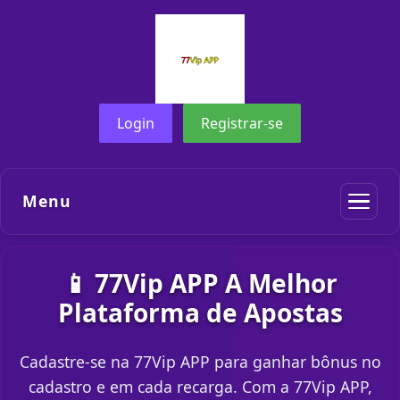
Login
Registrar-se
Menu
📱 77Vip APP A Melhor
Plataforma de Apostas
Cadastre-se na 77Vip APP para ganhar bônus no
cadastro e em cada recarga. Com a 77Vip APP,