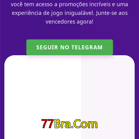
você tem acesso a promoções incríveis e uma
experiência de jogo inigualável. Junte-se aos
vencedores agora!
SEGUIR NO TELEGRAM