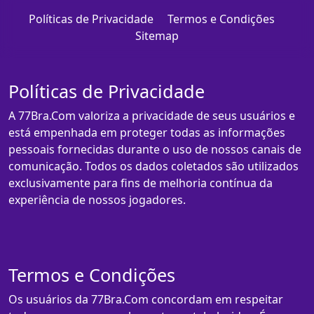
Políticas de Privacidade
Termos e Condições
Sitemap
Políticas de Privacidade
A 77Bra.Com valoriza a privacidade de seus usuários e
está empenhada em proteger todas as informações
pessoais fornecidas durante o uso de nossos canais de
comunicação. Todos os dados coletados são utilizados
exclusivamente para fins de melhoria contínua da
experiência de nossos jogadores.
Termos e Condições
Os usuários da 77Bra.Com concordam em respeitar