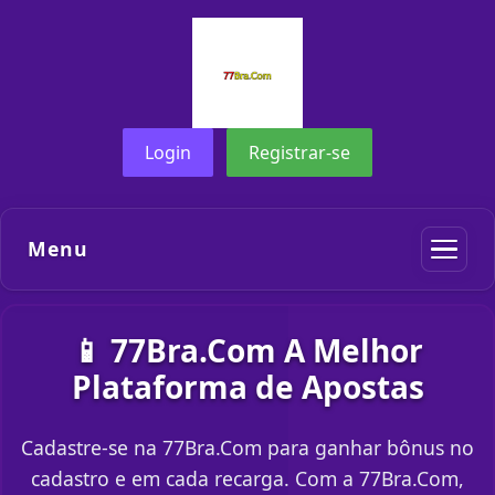
Login
Registrar-se
Menu
📱 77Bra.Com A Melhor
Plataforma de Apostas
Cadastre-se na 77Bra.Com para ganhar bônus no
cadastro e em cada recarga. Com a 77Bra.Com,