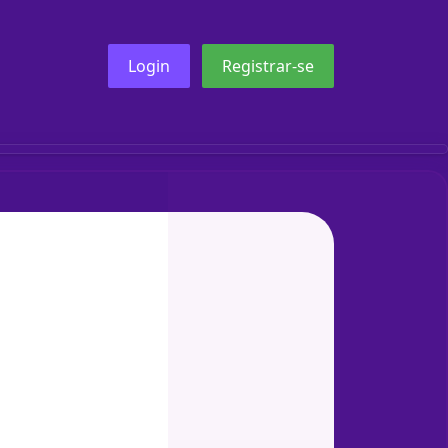
Login
Registrar-se