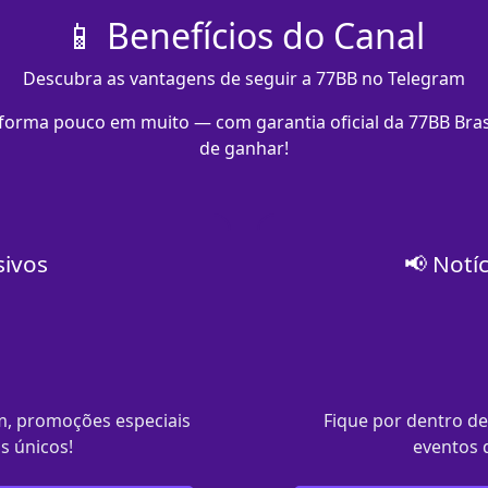
📱 Benefícios do Canal
Descubra as vantagens de seguir a 77BB no Telegram
orma pouco em muito — com garantia oficial da 77BB Brasil
de ganhar!
sivos
📢 Notí
m, promoções especiais
Fique por dentro d
s únicos!
eventos 