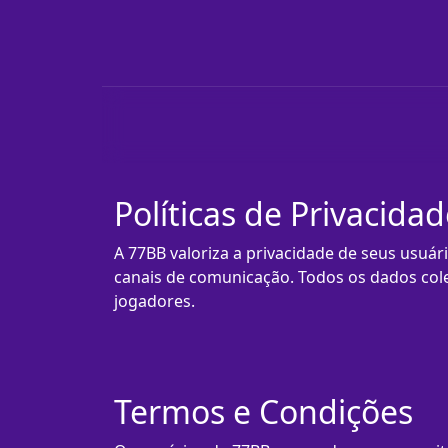
Políticas de Privacida
A 77BB valoriza a privacidade de seus usuá
canais de comunicação. Todos os dados cole
jogadores.
Termos e Condições