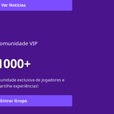
Ver Notícias
Comunidade VIP
1000+
unidade exclusiva de jogadores e
rtilhe experiências!
Entrar Grupo