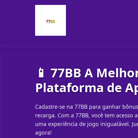
📱 77BB A Melho
Plataforma de A
Cadastre-se na 77BB para ganhar bônus
recarga. Com a 77BB, você tem acesso a
uma experiência de jogo inigualável. J
agora!