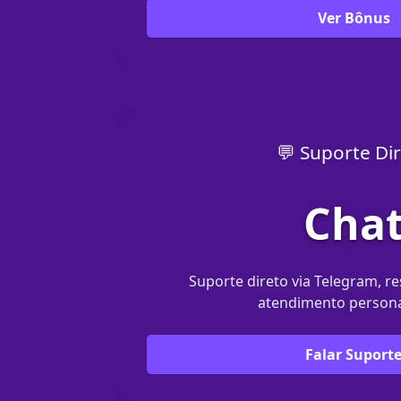
Ver Bônus
💬 Suporte Di
Cha
Suporte direto via Telegram, r
atendimento persona
Falar Suport