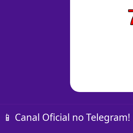
📱 Canal Oficial no Telegram!