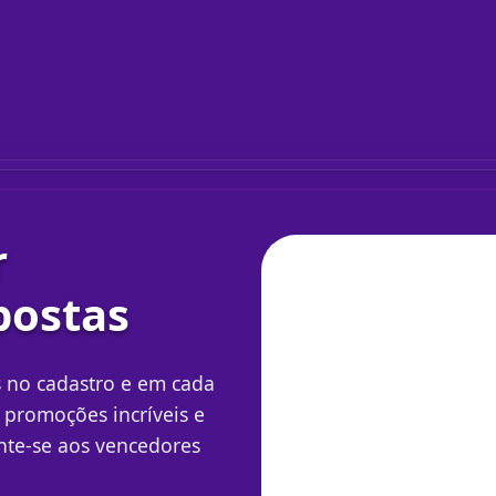
r
postas
 no cadastro e em cada
 promoções incríveis e
unte-se aos vencedores