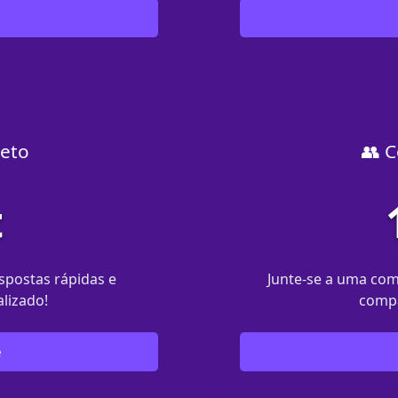
reto
👥 
t
espostas rápidas e
Junte-se a uma com
lizado!
compa
e