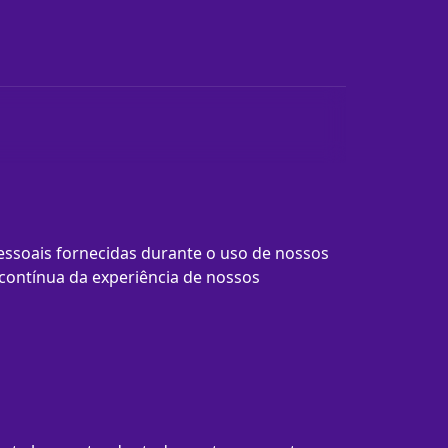
essoais fornecidas durante o uso de nossos
 contínua da experiência de nossos