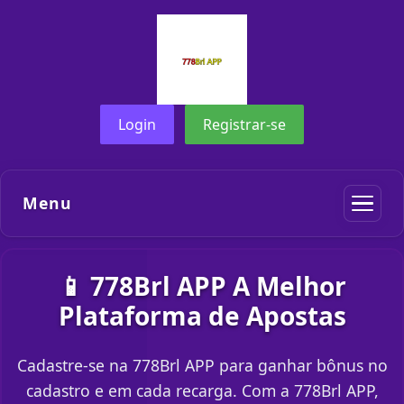
Login
Registrar-se
Menu
📱 778Brl APP A Melhor
Plataforma de Apostas
Cadastre-se na 778Brl APP para ganhar bônus no
cadastro e em cada recarga. Com a 778Brl APP,