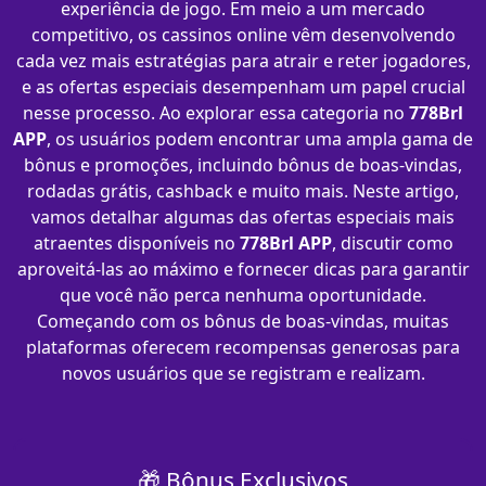
experiência de jogo. Em meio a um mercado
competitivo, os cassinos online vêm desenvolvendo
cada vez mais estratégias para atrair e reter jogadores,
e as ofertas especiais desempenham um papel crucial
nesse processo. Ao explorar essa categoria no
778Brl
APP
, os usuários podem encontrar uma ampla gama de
bônus e promoções, incluindo bônus de boas-vindas,
rodadas grátis, cashback e muito mais. Neste artigo,
vamos detalhar algumas das ofertas especiais mais
atraentes disponíveis no
778Brl APP
, discutir como
aproveitá-las ao máximo e fornecer dicas para garantir
que você não perca nenhuma oportunidade.
Começando com os bônus de boas-vindas, muitas
plataformas oferecem recompensas generosas para
novos usuários que se registram e realizam.
🎁 Bônus Exclusivos