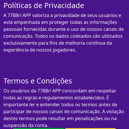
Políticas de Privacidade
A 778Brl APP valoriza a privacidade de seus usuários e
está empenhada em proteger todas as informações
pessoais fornecidas durante o uso de nossos canais de
comunicação. Todos os dados coletados são utilizados
exclusivamente para fins de melhoria contínua da
experiência de nossos jogadores.
Termos e Condições
Os usuários da 778Brl APP concordam em respeitar
todas as regras e regulamentos estabelecidos. É
importante ler e entender todos os termos antes de
participar de nossos canais de comunicação. A violação
destes termos pode resultar em penalizações ou na
suspensão da conta.