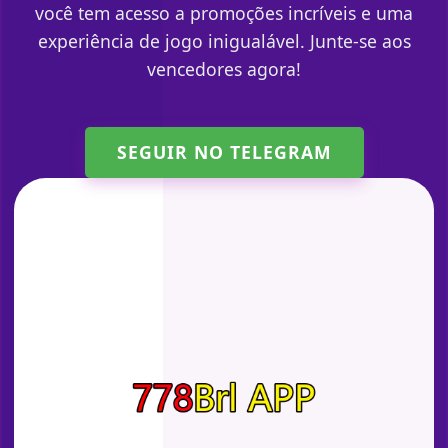
você tem acesso a promoções incríveis e uma
experiência de jogo inigualável. Junte-se aos
vencedores agora!
SEGUIR NO TELEGRAM