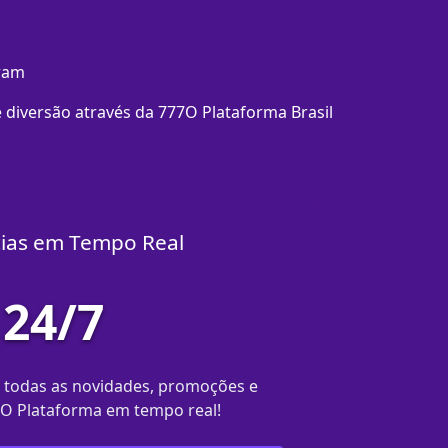
gram
 diversão através da 777O Plataforma Brasil
cias em Tempo Real
24/7
e todas as novidades, promoções e
O Plataforma em tempo real!