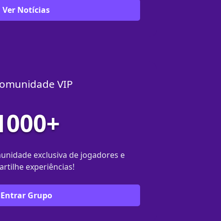
Ver Notícias
Comunidade VIP
1000+
unidade exclusiva de jogadores e
rtilhe experiências!
Entrar Grupo