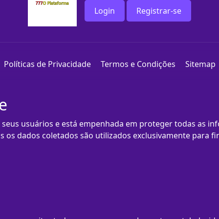
Login
Registrar-se
Políticas de Privacidade
Termos e Condições
Sitemap
de
e seus usuários e está empenhada em proteger todas as in
 os dados coletados são utilizados exclusivamente para fi