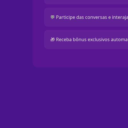
💬 Participe das conversas e interaj
🎁 Receba bônus exclusivos autom