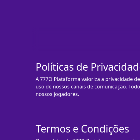
Políticas de Privacida
A 777O Plataforma valoriza a privacidade d
uso de nossos canais de comunicação. Todos
nossos jogadores.
Termos e Condições