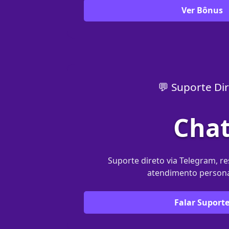
Ver Bônus
💬 Suporte Di
Cha
Suporte direto via Telegram, r
atendimento persona
Falar Suport