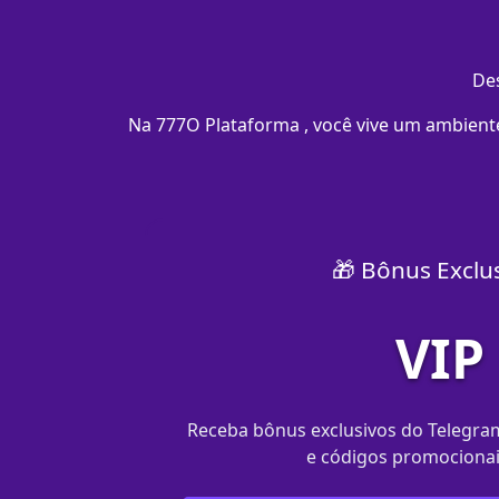
Des
Na 777O Plataforma , você vive um ambiente
🎁 Bônus Exclu
VIP
Receba bônus exclusivos do Telegra
e códigos promocionai