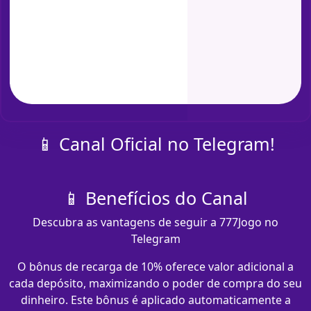
📱 Canal Oficial no Telegram!
📱 Benefícios do Canal
Descubra as vantagens de seguir a 777Jogo no
Telegram
O bônus de recarga de 10% oferece valor adicional a
cada depósito, maximizando o poder de compra do seu
dinheiro. Este bônus é aplicado automaticamente a