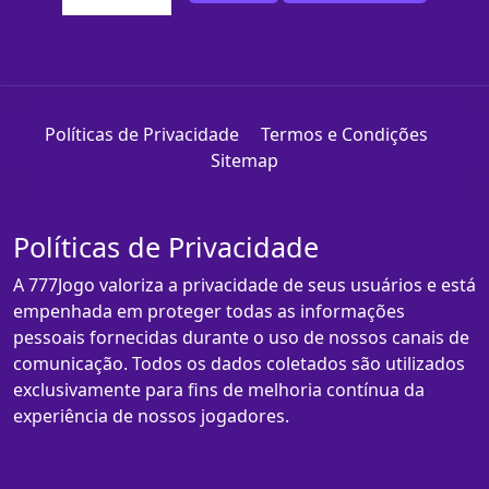
Políticas de Privacidade
Termos e Condições
Sitemap
Políticas de Privacidade
A 777Jogo valoriza a privacidade de seus usuários e está
empenhada em proteger todas as informações
pessoais fornecidas durante o uso de nossos canais de
comunicação. Todos os dados coletados são utilizados
exclusivamente para fins de melhoria contínua da
experiência de nossos jogadores.