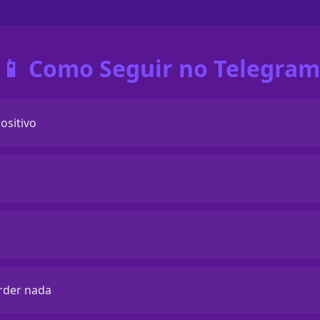
📱 Como Seguir no Telegram
ositivo
erder nada