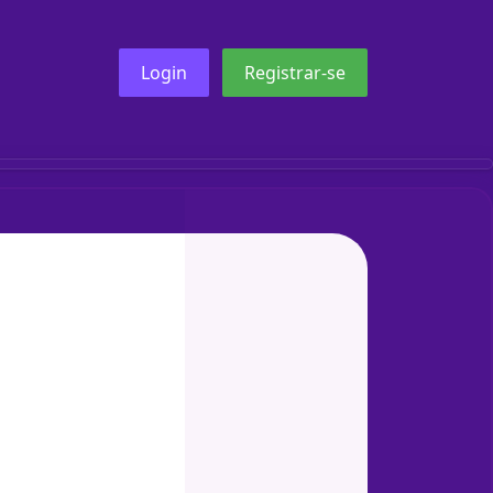
Login
Registrar-se