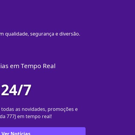
am qualidade, segurança e diversão.
cias em Tempo Real
24/7
e todas as novidades, promoções e
da 777J em tempo real!
Ver Notícias