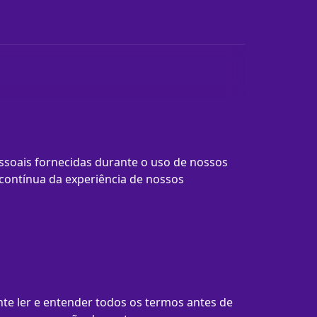
ssoais fornecidas durante o uso de nossos
 contínua da experiência de nossos
te ler e entender todos os termos antes de