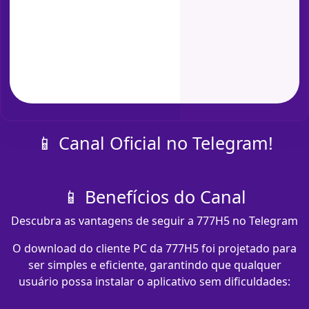
📱 Canal Oficial no Telegram!
📱 Benefícios do Canal
Descubra as vantagens de seguir a 777H5 no Telegram
O download do cliente PC da 777H5 foi projetado para
ser simples e eficiente, garantindo que qualquer
usuário possa instalar o aplicativo sem dificuldades: