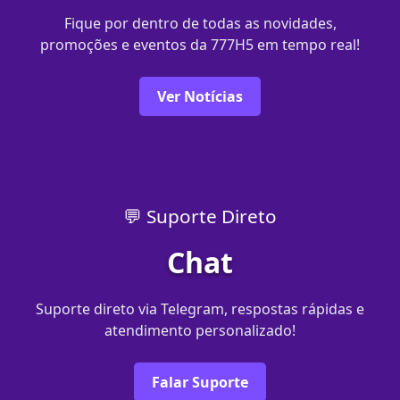
Fique por dentro de todas as novidades,
promoções e eventos da 777H5 em tempo real!
Ver Notícias
💬 Suporte Direto
Chat
Suporte direto via Telegram, respostas rápidas e
atendimento personalizado!
Falar Suporte