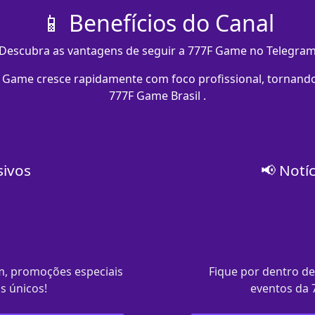
📱 Benefícios do Canal
Descubra as vantagens de seguir a 777F Game no Telegra
Game cresce rapidamente com foco profissional, tornando-
777F Game Brasil .
sivos
📢 Notí
m, promoções especiais
Fique por dentro d
s únicos!
eventos da 