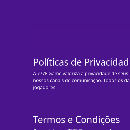
Políticas de Privacida
A 777F Game valoriza a privacidade de seu
nossos canais de comunicação. Todos os dad
jogadores.
Termos e Condições