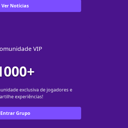
Ver Notícias
Comunidade VIP
1000+
unidade exclusiva de jogadores e
rtilhe experiências!
Entrar Grupo