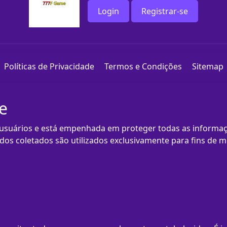
Login
Registrar-se
Políticas de Privacidade
Termos e Condições
Sitemap
de
s usuários e está empenhada em proteger todas as informaç
os coletados são utilizados exclusivamente para fins de m