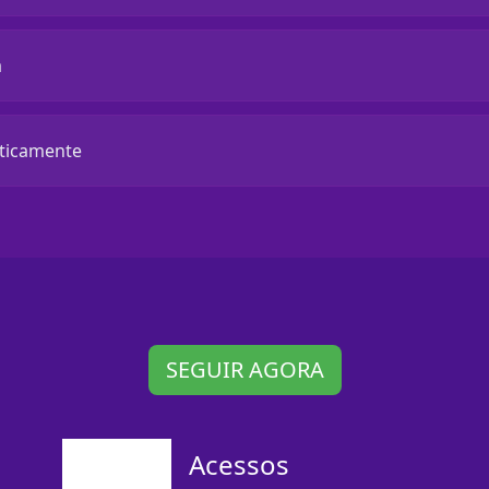
a
aticamente
SEGUIR AGORA
Acessos