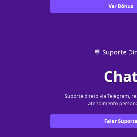
Ver Bônus
💬 Suporte Di
Cha
Suporte direto via Telegram, r
atendimento persona
Falar Suport