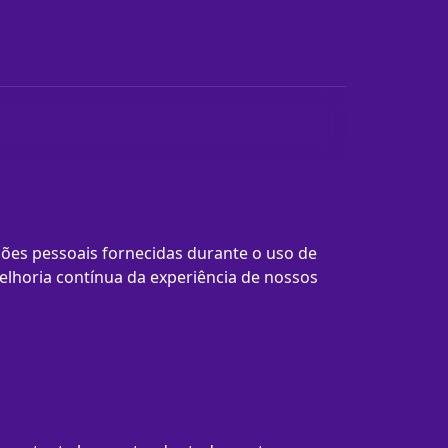
ões pessoais fornecidas durante o uso de
elhoria contínua da experiência de nossos