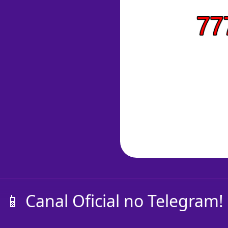
📱 Canal Oficial no Telegram!