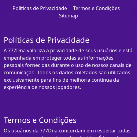
Políticas de Privacidade
Termos e Condições
Sitemap
Políticas de Privacidade
A 777Dna valoriza a privacidade de seus usuários e está
empenhada em proteger todas as informações
pessoais fornecidas durante o uso de nossos canais de
comunicação. Todos os dados coletados são utilizados
exclusivamente para fins de melhoria contínua da
experiência de nossos jogadores.
Termos e Condições
Os usuários da 777Dna concordam em respeitar todas