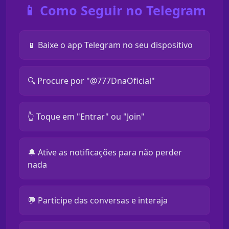
📱 Como Seguir no Telegram
📱 Baixe o app Telegram no seu dispositivo
🔍 Procure por "@777DnaOficial"
👆 Toque em "Entrar" ou "Join"
🔔 Ative as notificações para não perder
nada
💬 Participe das conversas e interaja