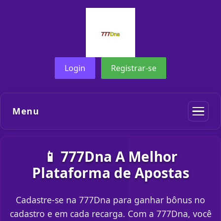
Login
Registrar-se
Menu
📱 777Dna A Melhor
Plataforma de Apostas
Cadastre-se na 777Dna para ganhar bônus no
cadastro e em cada recarga. Com a 777Dna, você