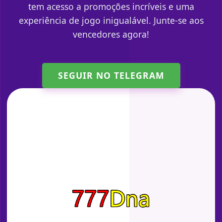
tem acesso a promoções incríveis e uma
experiência de jogo inigualável. Junte-se aos
vencedores agora!
SEGUIR NO TELEGRAM