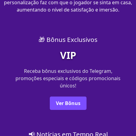
personalização faz com que o jogador se sinta em casa,
aumentando o nível de satisfação e imersão.
🎁 Bônus Exclusivos
VIP
Receba bônus exclusivos do Telegram,
promoções especiais e códigos promocionais
únicos!
Ver Bônus
📢 Notícias em Tempo Real