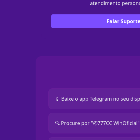
atendimento persona
Falar Suport
📱 Baixe o app Telegram no seu disp
🔍 Procure por "@777CC WinOficial"