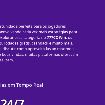
tunidade perfeita para os jogadores
senvolvendo cada vez mais estratégias para
explorar essa categoria no
777CC Win
, os
 rodadas grátis, cashback e muito mais.
n
, discutir como aproveitá-las ao máximo e
 boas-vindas, muitas plataformas oferecem
ealizam.
cias em Tempo Real
24/7