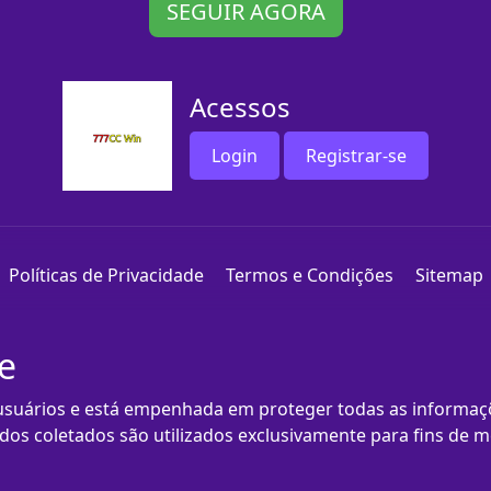
SEGUIR AGORA
Acessos
Login
Registrar-se
Políticas de Privacidade
Termos e Condições
Sitemap
de
 usuários e está empenhada em proteger todas as informaç
os coletados são utilizados exclusivamente para fins de m