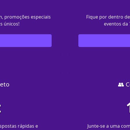
m, promoções especiais
Fique por dentro d
s únicos!
eventos da 
reto
👥 
t
espostas rápidas e
Junte-se a uma com