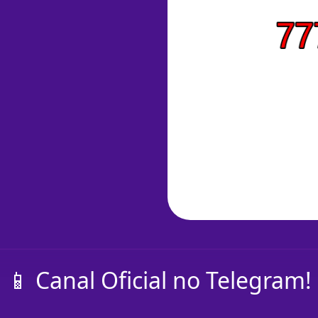
📱 Canal Oficial no Telegram!