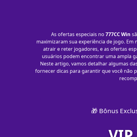
As ofertas especiais no
777CC Win
sã
maximizaram sua experiência de jogo. Em m
atrair e reter jogadores, e as ofertas 
usuários podem encontrar uma ampla gam
Neste artigo, vamos detalhar algumas das
fornecer dicas para garantir que você nã
recompe
🎁 Bônus Exclu
VIP