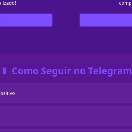
lizado!
compa
e
📱 Como Seguir no Telegram
ositivo