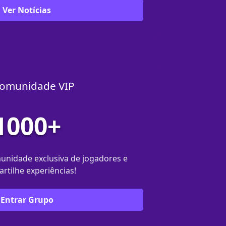
Ver Notícias
Comunidade VIP
1000+
unidade exclusiva de jogadores e
rtilhe experiências!
Entrar Grupo