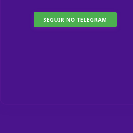
SEGUIR NO TELEGRAM