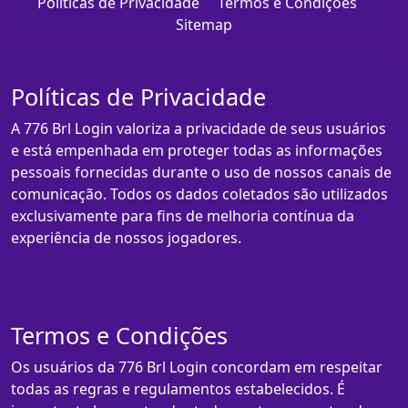
Políticas de Privacidade
Termos e Condições
Sitemap
Políticas de Privacidade
A 776 Brl Login valoriza a privacidade de seus usuários
e está empenhada em proteger todas as informações
pessoais fornecidas durante o uso de nossos canais de
comunicação. Todos os dados coletados são utilizados
exclusivamente para fins de melhoria contínua da
experiência de nossos jogadores.
Termos e Condições
Os usuários da 776 Brl Login concordam em respeitar
todas as regras e regulamentos estabelecidos. É