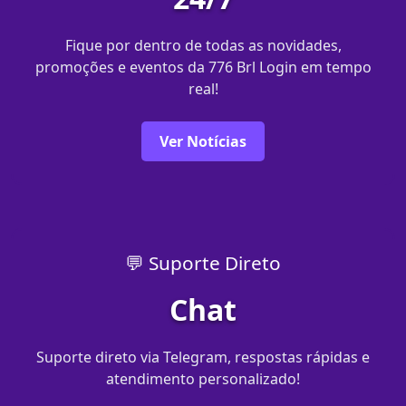
Fique por dentro de todas as novidades,
promoções e eventos da 776 Brl Login em tempo
real!
Ver Notícias
💬 Suporte Direto
Chat
Suporte direto via Telegram, respostas rápidas e
atendimento personalizado!