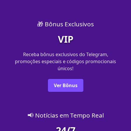
🎁 Bônus Exclusivos
VIP
Receba bônus exclusivos do Telegram,
promoções especiais e códigos promocionais
únicos!
Ver Bônus
📢 Notícias em Tempo Real
24/7