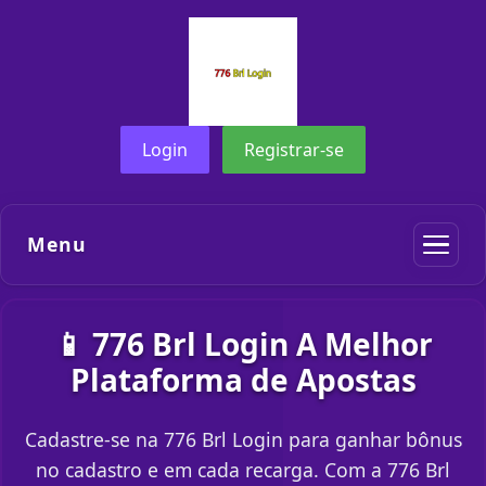
Login
Registrar-se
Menu
📱 776 Brl Login A Melhor
Plataforma de Apostas
Cadastre-se na 776 Brl Login para ganhar bônus
no cadastro e em cada recarga. Com a 776 Brl