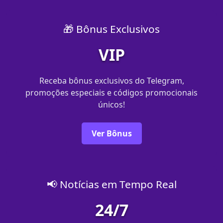
🎁 Bônus Exclusivos
VIP
Receba bônus exclusivos do Telegram,
promoções especiais e códigos promocionais
únicos!
Ver Bônus
📢 Notícias em Tempo Real
24/7