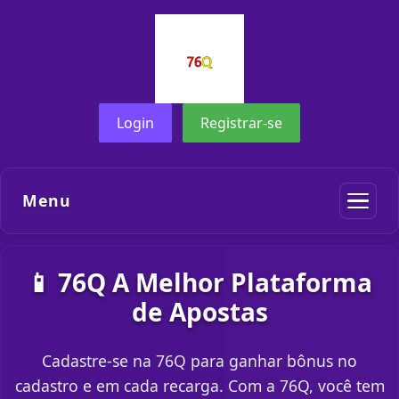
Login
Registrar-se
Menu
📱 76Q A Melhor Plataforma
de Apostas
Cadastre-se na 76Q para ganhar bônus no
cadastro e em cada recarga. Com a 76Q, você tem