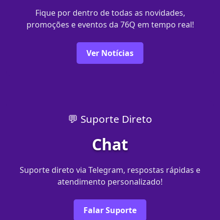
Fique por dentro de todas as novidades,
promoções e eventos da 76Q em tempo real!
Ver Notícias
💬 Suporte Direto
Chat
Suporte direto via Telegram, respostas rápidas e
atendimento personalizado!
Falar Suporte