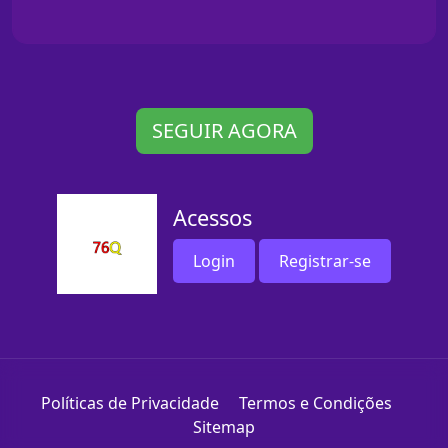
SEGUIR AGORA
Acessos
Login
Registrar-se
Políticas de Privacidade
Termos e Condições
Sitemap