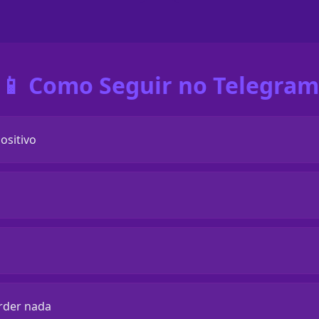
📱 Como Seguir no Telegram
ositivo
erder nada