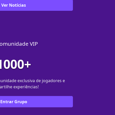
Ver Notícias
Comunidade VIP
1000+
unidade exclusiva de jogadores e
rtilhe experiências!
Entrar Grupo