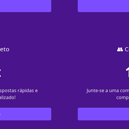
reto
👥 
t
espostas rápidas e
Junte-se a uma com
lizado!
compa
e