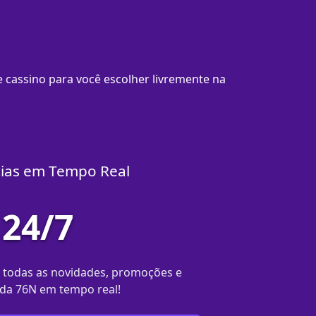
 cassino para você escolher livremente na
cias em Tempo Real
24/7
e todas as novidades, promoções e
 da 76N em tempo real!