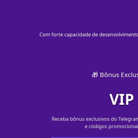
Com forte capacidade de desenvolvimento 
🎁 Bônus Exclu
VIP
Receba bônus exclusivos do Telegra
e códigos promocionai