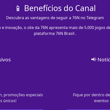
📱 Benefícios do Canal
Descubra as vantagens de seguir a 76N no Telegram
e inovação, o site da 76N apresenta mais de 5.000 jogos de
plataforma 76N Brasil .
sivos
📢 Notí
m, promoções especiais
Fique por dentro d
s únicos!
eventos