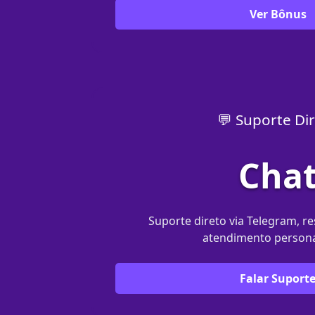
Ver Bônus
💬 Suporte Di
Cha
Suporte direto via Telegram, r
atendimento persona
Falar Suport