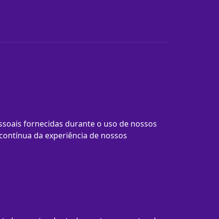
ssoais fornecidas durante o uso de nossos
 contínua da experiência de nossos