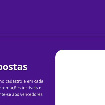
postas
no cadastro e em cada
promoções incríveis e
unte-se aos vencedores