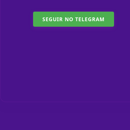
SEGUIR NO TELEGRAM