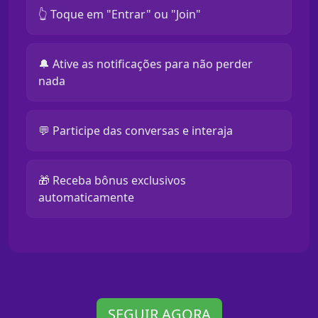
👆 Toque em "Entrar" ou "Join"
🔔 Ative as notificações para não perder
nada
💬 Participe das conversas e interaja
🎁 Receba bônus exclusivos
automaticamente
SEGUIR AGORA