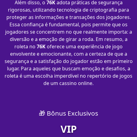
Além disso, o
76K
adota práticas de segurança
rigorosas, utilizando tecnologia de criptografia para
proteger as informações e transações dos jogadores.
Essa confiança é fundamental, pois permite que os
jogadores se concentrem no que realmente importa: a
diversão e a emoção de girar a roda. Em resumo, a
roleta no
76K
oferece uma experiência de jogo
envolvente e emocionante, com a certeza de que a
segurança e a satisfação do jogador estão em primeiro
lugar. Para aqueles que buscam emoção e desafios, a
roleta é uma escolha imperdível no repertório de jogos
de um cassino online.
🎁 Bônus Exclusivos
VIP