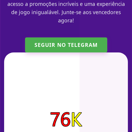
acesso a promoções incríveis e uma experiência
de jogo inigualável. Junte-se aos vencedores
agora!
SEGUIR NO TELEGRAM