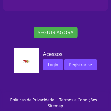
SEGUIR AGORA
Acessos
Login
Registrar-se
Políticas de Privacidade
Termos e Condições
Sitemap