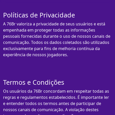
Políticas de Privacidade
A 76Br valoriza a privacidade de seus usuários e está
empenhada em proteger todas as informações
pessoais fornecidas durante o uso de nossos canais de
comunicação. Todos os dados coletados são utilizados
exclusivamente para fins de melhoria contínua da
experiência de nossos jogadores.
Termos e Condições
Os usuários da 76Br concordam em respeitar todas as
regras e regulamentos estabelecidos. É importante ler
e entender todos os termos antes de participar de
nossos canais de comunicação. A violação destes