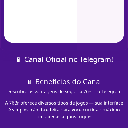
📱 Canal Oficial no Telegram!
📱 Benefícios do Canal
Descubra as vantagens de seguir a 76Br no Telegram
A 76Br oferece diversos tipos de jogos — sua interface
é simples, rápida e feita para você curtir ao máximo
com apenas alguns toques.