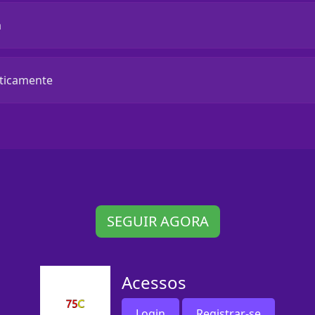
a
aticamente
SEGUIR AGORA
Acessos
Login
Registrar-se