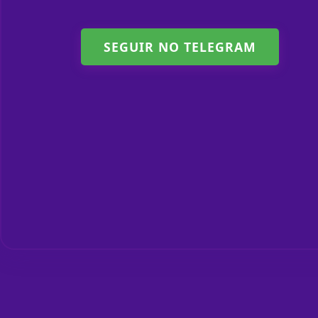
SEGUIR NO TELEGRAM