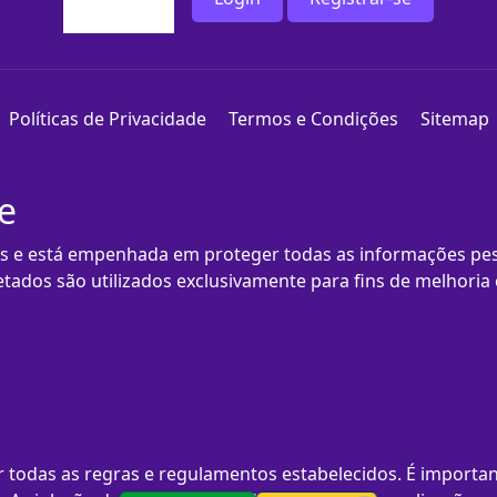
Políticas de Privacidade
Termos e Condições
Sitemap
de
ios e está empenhada em proteger todas as informações pe
tados são utilizados exclusivamente para fins de melhoria
todas as regras e regulamentos estabelecidos. É importan