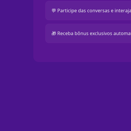
💬 Participe das conversas e interaj
🎁 Receba bônus exclusivos autom