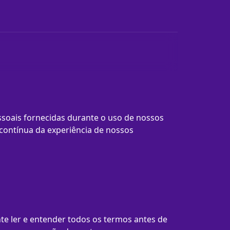
ssoais fornecidas durante o uso de nossos
 contínua da experiência de nossos
te ler e entender todos os termos antes de