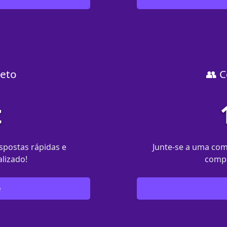
reto
👥 
t
espostas rápidas e
Junte-se a uma com
lizado!
compa
e