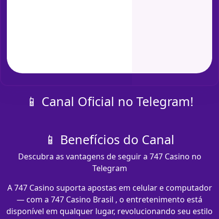
📱 Canal Oficial no Telegram!
📱 Benefícios do Canal
Descubra as vantagens de seguir a 747 Casino no
Telegram
A 747 Casino suporta apostas em celular e computador
— com a 747 Casino Brasil , o entretenimento está
disponível em qualquer lugar, revolucionando seu estilo