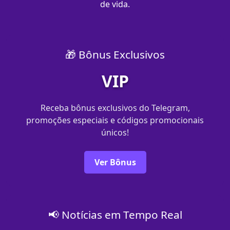
de vida.
🎁 Bônus Exclusivos
VIP
Receba bônus exclusivos do Telegram,
promoções especiais e códigos promocionais
únicos!
Ver Bônus
📢 Notícias em Tempo Real