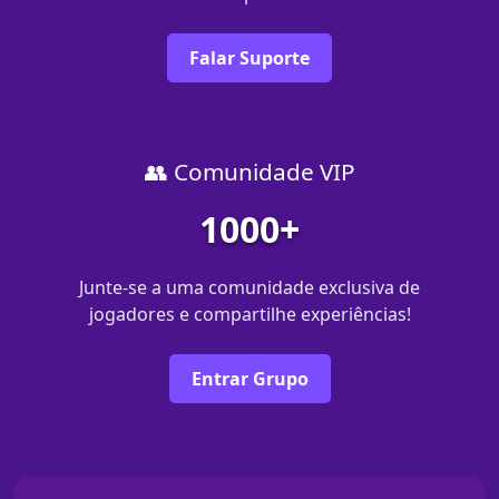
Falar Suporte
👥 Comunidade VIP
1000+
Junte-se a uma comunidade exclusiva de
jogadores e compartilhe experiências!
Entrar Grupo