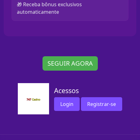
🎁 Receba bônus exclusivos
automaticamente
SEGUIR AGORA
Acessos
Login
Registrar-se