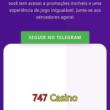
você tem acesso a promoções incríveis e uma
experiência de jogo inigualável. Junte-se aos
vencedores agora!
SEGUIR NO TELEGRAM