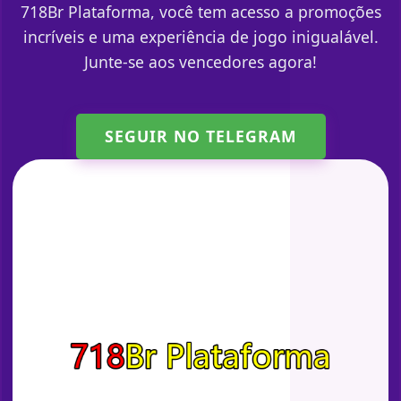
718Br Plataforma, você tem acesso a promoções
incríveis e uma experiência de jogo inigualável.
Junte-se aos vencedores agora!
SEGUIR NO TELEGRAM