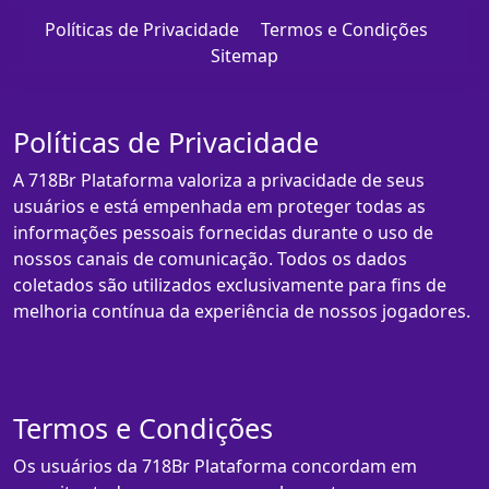
Políticas de Privacidade
Termos e Condições
Sitemap
Políticas de Privacidade
A 718Br Plataforma valoriza a privacidade de seus
usuários e está empenhada em proteger todas as
informações pessoais fornecidas durante o uso de
nossos canais de comunicação. Todos os dados
coletados são utilizados exclusivamente para fins de
melhoria contínua da experiência de nossos jogadores.
Termos e Condições
Os usuários da 718Br Plataforma concordam em