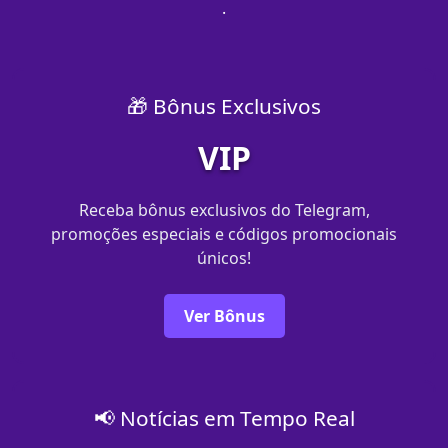
.
🎁 Bônus Exclusivos
VIP
Receba bônus exclusivos do Telegram,
promoções especiais e códigos promocionais
únicos!
Ver Bônus
📢 Notícias em Tempo Real