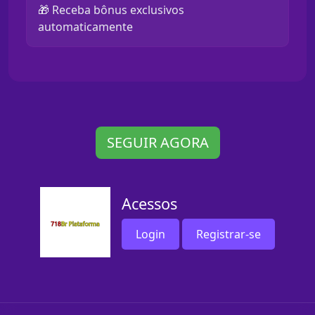
🎁 Receba bônus exclusivos
automaticamente
SEGUIR AGORA
Acessos
Login
Registrar-se