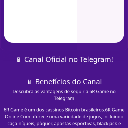
📱 Canal Oficial no Telegram!
📱 Benefícios do Canal
Descubra as vantagens de seguir a 6R Game no
Telegram
6R Game é um dos cassinos Bitcoin brasileiros.6R Game
Online Com oferece uma variedade de jogos, incluindo
caça-níqueis, pôquer, apostas esportivas, blackjack e