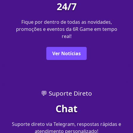
24/7
Fique por dentro de todas as novidades,
promoções e eventos da 6R Game em tempo
real!
Ver Notícias
💬 Suporte Direto
Chat
Suporte direto via Telegram, respostas rápidas e
atendimento personalizado!