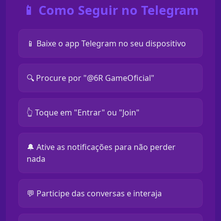
📱 Como Seguir no Telegram
📱 Baixe o app Telegram no seu dispositivo
🔍 Procure por "@6R GameOficial"
👆 Toque em "Entrar" ou "Join"
🔔 Ative as notificações para não perder
nada
💬 Participe das conversas e interaja