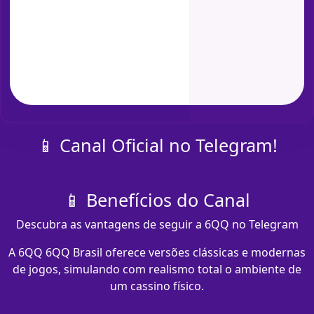
📱 Canal Oficial no Telegram!
📱 Benefícios do Canal
Descubra as vantagens de seguir a 6QQ no Telegram
A 6QQ 6QQ Brasil oferece versões clássicas e modernas
de jogos, simulando com realismo total o ambiente de
um cassino físico.