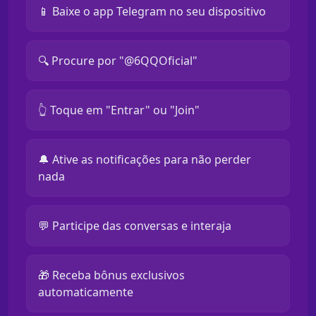
📱 Baixe o app Telegram no seu dispositivo
🔍 Procure por "@6QQOficial"
👆 Toque em "Entrar" ou "Join"
🔔 Ative as notificações para não perder
nada
💬 Participe das conversas e interaja
🎁 Receba bônus exclusivos
automaticamente