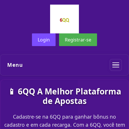
Login
Registrar-se
Menu
📱 6QQ A Melhor Plataforma
de Apostas
Cadastre-se na 6QQ para ganhar bônus no
cadastro e em cada recarga. Com a 6QQ, você tem