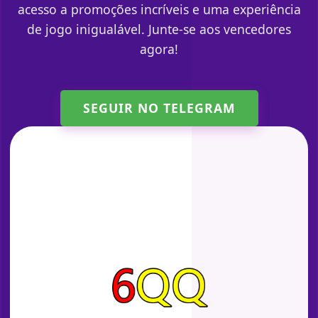
acesso a promoções incríveis e uma experiência
de jogo inigualável. Junte-se aos vencedores
agora!
SEGUIR NO TELEGRAM