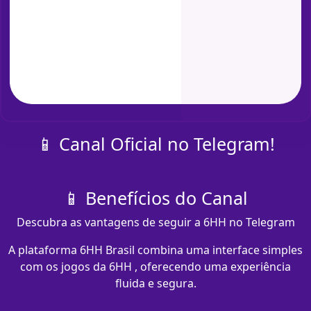
📱 Canal Oficial no Telegram!
📱 Benefícios do Canal
Descubra as vantagens de seguir a 6HH no Telegram
A plataforma 6HH Brasil combina uma interface simples
com os jogos da 6HH , oferecendo uma experiência
fluida e segura.