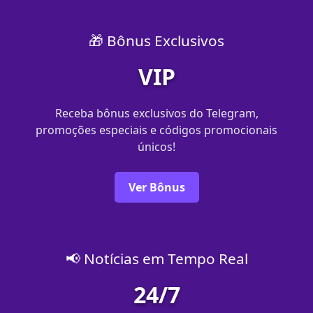
🎁 Bônus Exclusivos
VIP
Receba bônus exclusivos do Telegram,
promoções especiais e códigos promocionais
únicos!
Ver Bônus
📢 Notícias em Tempo Real
24/7