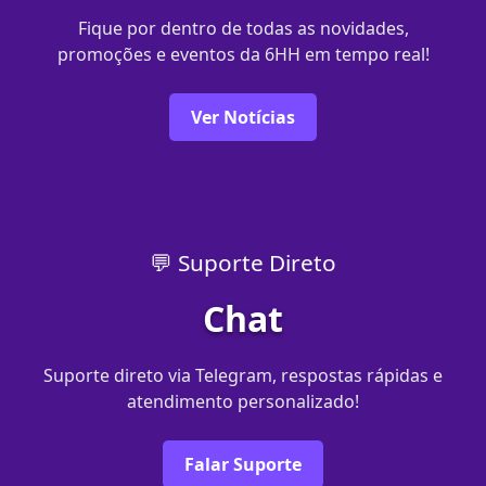
Fique por dentro de todas as novidades,
promoções e eventos da 6HH em tempo real!
Ver Notícias
💬 Suporte Direto
Chat
Suporte direto via Telegram, respostas rápidas e
atendimento personalizado!
Falar Suporte