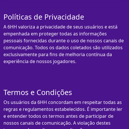
Políticas de Privacidade
A 6HH valoriza a privacidade de seus usuários e está
empenhada em proteger todas as informações
pessoais fornecidas durante o uso de nossos canais de
comunicação. Todos os dados coletados são utilizados
exclusivamente para fins de melhoria contínua da
experiência de nossos jogadores.
Termos e Condições
Os usuários da 6HH concordam em respeitar todas as
regras e regulamentos estabelecidos. É importante ler
e entender todos os termos antes de participar de
nossos canais de comunicação. A violação destes