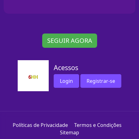
SEGUIR AGORA
Acessos
Login
Registrar-se
Políticas de Privacidade
Termos e Condições
Sitemap