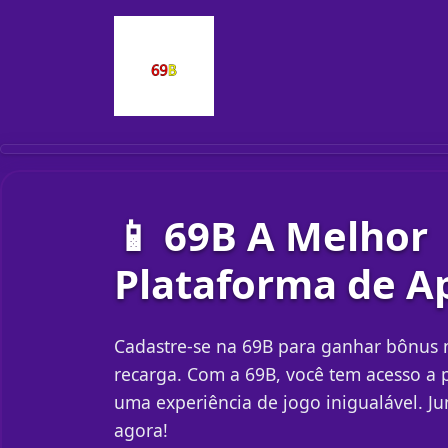
📱 69B A Melhor
Plataforma de A
Cadastre-se na 69B para ganhar bônus 
recarga. Com a 69B, você tem acesso a 
uma experiência de jogo inigualável. J
agora!