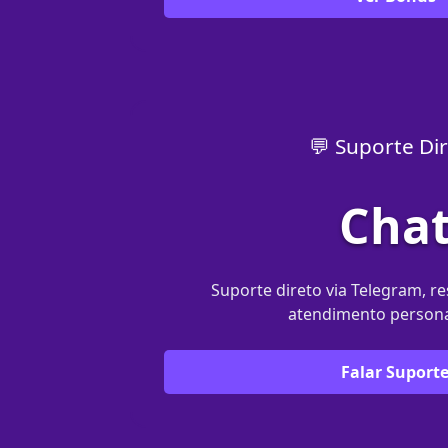
💬 Suporte Di
Cha
Suporte direto via Telegram, r
atendimento persona
Falar Suport