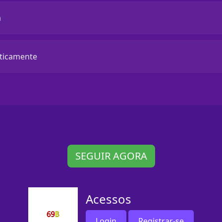
a
aticamente
SEGUIR AGORA
Acessos
Login
Registrar-se