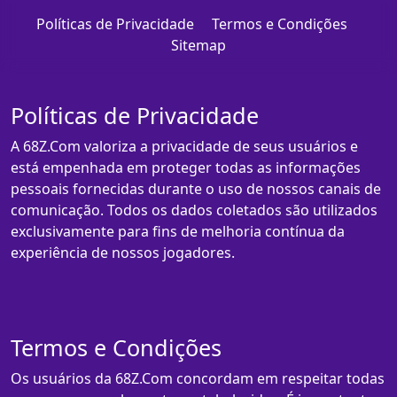
Políticas de Privacidade
Termos e Condições
Sitemap
Políticas de Privacidade
A 68Z.Com valoriza a privacidade de seus usuários e
está empenhada em proteger todas as informações
pessoais fornecidas durante o uso de nossos canais de
comunicação. Todos os dados coletados são utilizados
exclusivamente para fins de melhoria contínua da
experiência de nossos jogadores.
Termos e Condições
Os usuários da 68Z.Com concordam em respeitar todas