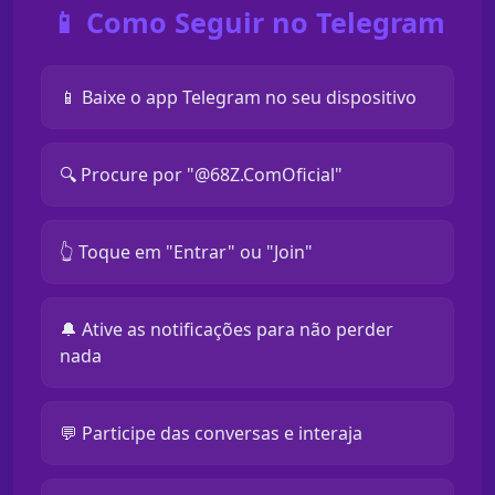
📱 Como Seguir no Telegram
📱 Baixe o app Telegram no seu dispositivo
🔍 Procure por "@68Z.ComOficial"
👆 Toque em "Entrar" ou "Join"
🔔 Ative as notificações para não perder
nada
💬 Participe das conversas e interaja