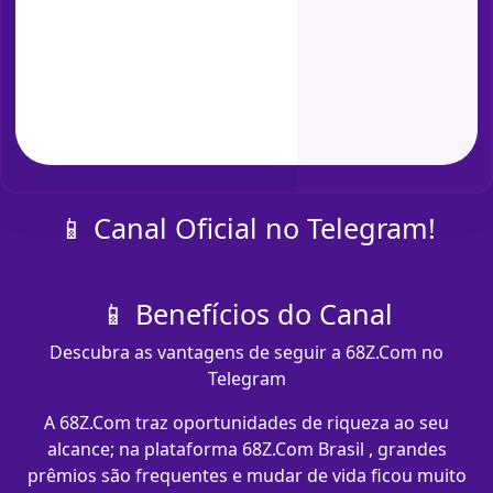
📱 Canal Oficial no Telegram!
📱 Benefícios do Canal
Descubra as vantagens de seguir a 68Z.Com no
Telegram
A 68Z.Com traz oportunidades de riqueza ao seu
alcance; na plataforma 68Z.Com Brasil , grandes
prêmios são frequentes e mudar de vida ficou muito