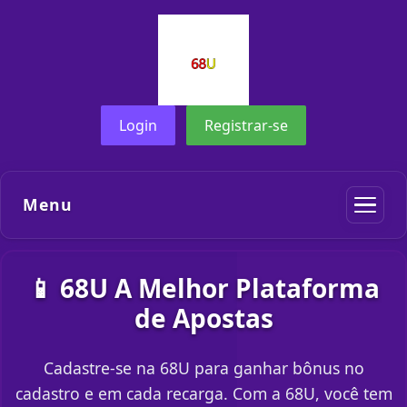
Login
Registrar-se
Menu
📱 68U A Melhor Plataforma
de Apostas
Cadastre-se na 68U para ganhar bônus no
cadastro e em cada recarga. Com a 68U, você tem