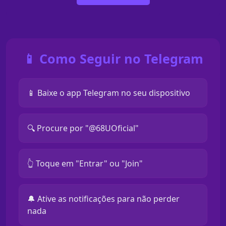
📱 Como Seguir no Telegram
📱 Baixe o app Telegram no seu dispositivo
🔍 Procure por "@68UOficial"
👆 Toque em "Entrar" ou "Join"
🔔 Ative as notificações para não perder
nada