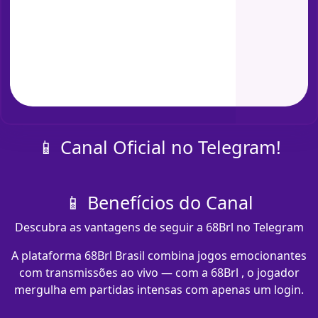
📱 Canal Oficial no Telegram!
📱 Benefícios do Canal
Descubra as vantagens de seguir a 68Brl no Telegram
A plataforma 68Brl Brasil combina jogos emocionantes
com transmissões ao vivo — com a 68Brl , o jogador
mergulha em partidas intensas com apenas um login.