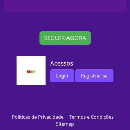
SEGUIR AGORA
Acessos
Login
Registrar-se
Políticas de Privacidade
Termos e Condições
Sitemap