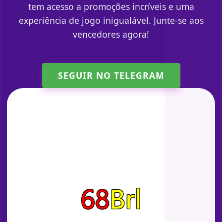
tem acesso a promoções incríveis e uma
experiência de jogo inigualável. Junte-se aos
vencedores agora!
SEGUIR NO TELEGRAM