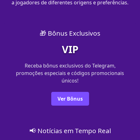
a jogadores de diferentes origens e preferências.
🎁 Bônus Exclusivos
VIP
Receba bônus exclusivos do Telegram,
promoções especiais e códigos promocionais
únicos!
Ver Bônus
📢 Notícias em Tempo Real