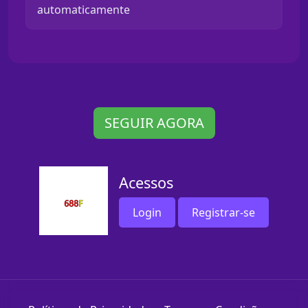
automaticamente
SEGUIR AGORA
Acessos
Login
Registrar-se