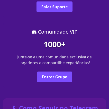
Falar Suporte
👥 Comunidade VIP
1000+
Junte-se a uma comunidade exclusiva de
jogadores e compartilhe experiências!
Entrar Grupo
📱 Como Seguir no Telegram