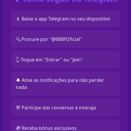
📱 Baixe o app Telegram no seu dispositivo
🔍 Procure por "@688FOficial"
👆 Toque em "Entrar" ou "Join"
🔔 Ative as notificações para não perder
nada
💬 Participe das conversas e interaja
🎁 Receba bônus exclusivos