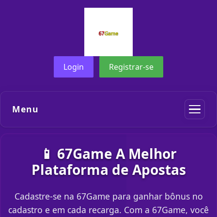
Login
Registrar-se
Menu
📱 67Game A Melhor
Plataforma de Apostas
Cadastre-se na 67Game para ganhar bônus no
cadastro e em cada recarga. Com a 67Game, você