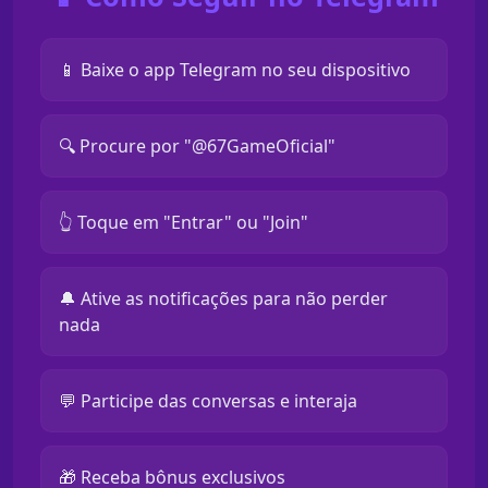
📱 Baixe o app Telegram no seu dispositivo
🔍 Procure por "@67GameOficial"
👆 Toque em "Entrar" ou "Join"
🔔 Ative as notificações para não perder
nada
💬 Participe das conversas e interaja
🎁 Receba bônus exclusivos