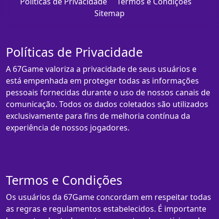
Políticas de Privacidade
Termos e Condições
Sitemap
Políticas de Privacidade
A 67Game valoriza a privacidade de seus usuários e
está empenhada em proteger todas as informações
pessoais fornecidas durante o uso de nossos canais de
comunicação. Todos os dados coletados são utilizados
exclusivamente para fins de melhoria contínua da
experiência de nossos jogadores.
Termos e Condições
Os usuários da 67Game concordam em respeitar todas
as regras e regulamentos estabelecidos. É importante