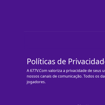
Políticas de Privacida
A 677V.Com valoriza a privacidade de seus 
nossos canais de comunicação. Todos os dad
jogadores.