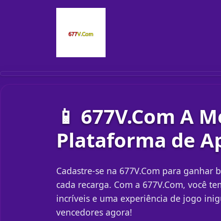
📱 677V.Com A M
Plataforma de A
Cadastre-se na 677V.Com para ganhar 
cada recarga. Com a 677V.Com, você t
incríveis e uma experiência de jogo inig
vencedores agora!