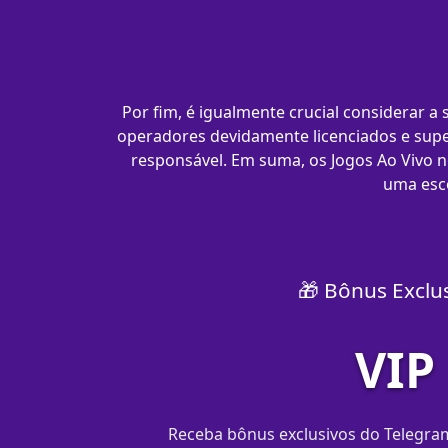
Por fim, é igualmente crucial considerar 
operadores devidamente licenciados e supe
responsável. Em suma, os Jogos Ao Vivo 
uma esco
🎁 Bônus Exclu
VIP
Receba bônus exclusivos do Telegra