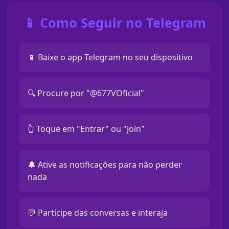
📱 Como Seguir no Telegram
📱 Baixe o app Telegram no seu dispositivo
🔍 Procure por "@677VOficial"
👆 Toque em "Entrar" ou "Join"
🔔 Ative as notificações para não perder
nada
💬 Participe das conversas e interaja