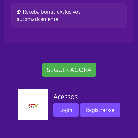
🎁 Receba bônus exclusivos
automaticamente
SEGUIR AGORA
Acessos
Login
Registrar-se