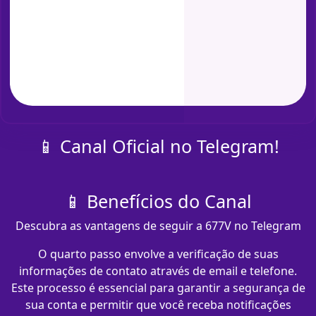
📱 Canal Oficial no Telegram!
📱 Benefícios do Canal
Descubra as vantagens de seguir a 677V no Telegram
O quarto passo envolve a verificação de suas
informações de contato através de email e telefone.
Este processo é essencial para garantir a segurança de
sua conta e permitir que você receba notificações