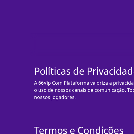
Políticas de Privacida
A 66Vip Com Plataforma valoriza a privaci
o uso de nossos canais de comunicação. Tod
nossos jogadores.
Termos e Condições