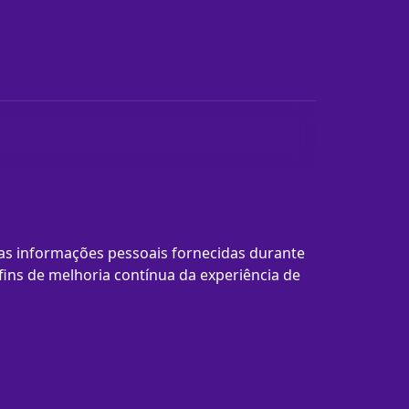
as informações pessoais fornecidas durante
fins de melhoria contínua da experiência de