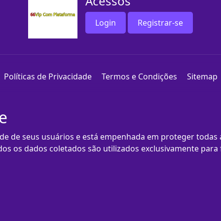
Acessos
Login
Registrar-se
Políticas de Privacidade
Termos e Condições
Sitemap
de
dade de seus usuários e está empenhada em proteger todas 
os os dados coletados são utilizados exclusivamente para 