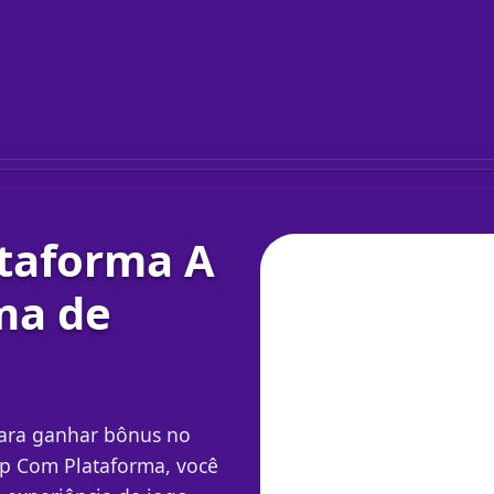
ataforma A
ma de
para ganhar bônus no
ip Com Plataforma, você