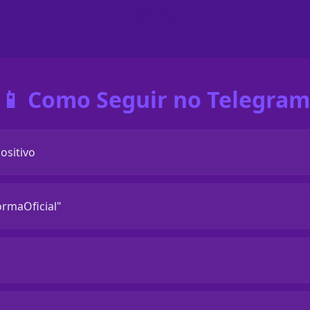
📱 Como Seguir no Telegram
ositivo
ormaOficial"