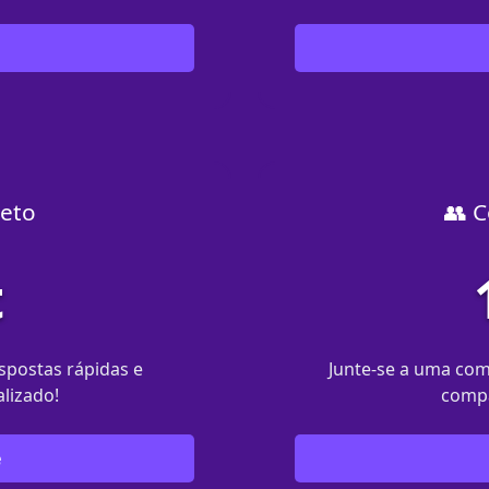
reto
👥 
t
espostas rápidas e
Junte-se a uma com
lizado!
compa
e