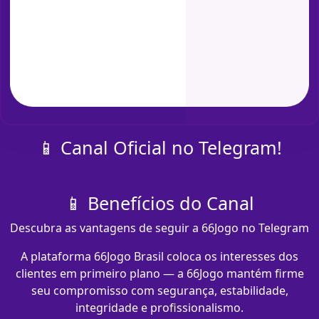
📱 Canal Oficial no Telegram!
📱 Benefícios do Canal
Descubra as vantagens de seguir a 66Jogo no Telegram
A plataforma 66Jogo Brasil coloca os interesses dos
clientes em primeiro plano — a 66Jogo mantém firme
seu compromisso com segurança, estabilidade,
integridade e profissionalismo.