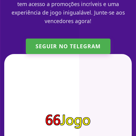
tem acesso a promoções incríveis e uma
experiência de jogo inigualável. Junte-se aos
vencedores agora!
SEGUIR NO TELEGRAM