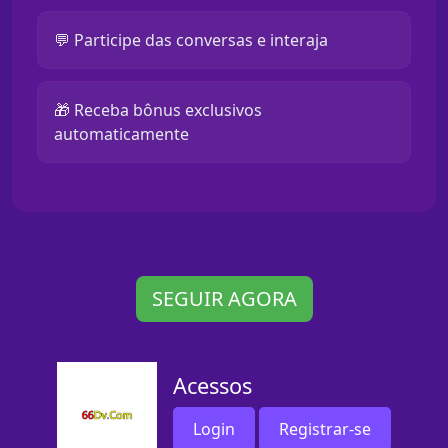
💬 Participe das conversas e interaja
🎁 Receba bônus exclusivos
automaticamente
SEGUIR AGORA
Acessos
Login
Registrar-se