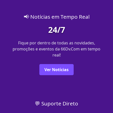
📢 Notícias em Tempo Real
24/7
Fique por dentro de todas as novidades,
promoções e eventos da 66Dv.Com em tempo
real!
Ver Notícias
💬 Suporte Direto