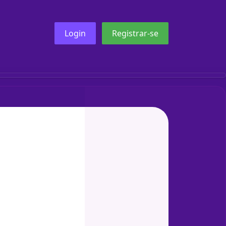
Login
Registrar-se