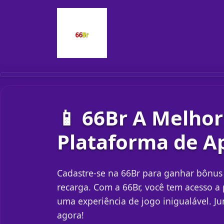
📱 66Br A Melhor
Plataforma de A
Cadastre-se na 66Br para ganhar bônus
recarga. Com a 66Br, você tem acesso a 
uma experiência de jogo inigualável. J
agora!