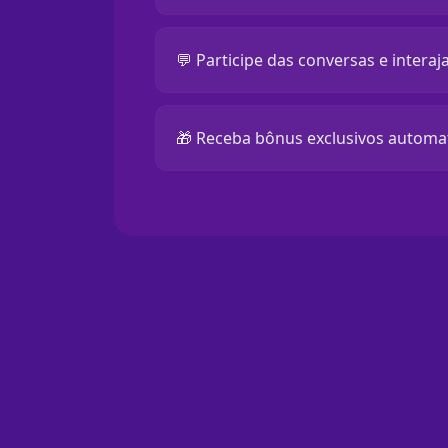
💬 Participe das conversas e interaj
🎁 Receba bônus exclusivos autom