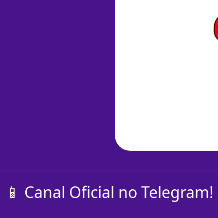
📱 Canal Oficial no Telegram!