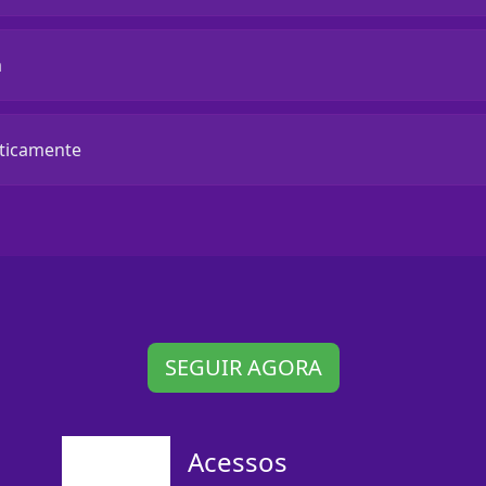
a
aticamente
SEGUIR AGORA
Acessos