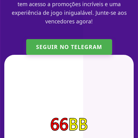
tem acesso a promoções incríveis e uma
experiência de jogo inigualável. Junte-se aos
vencedores agora!
SEGUIR NO TELEGRAM