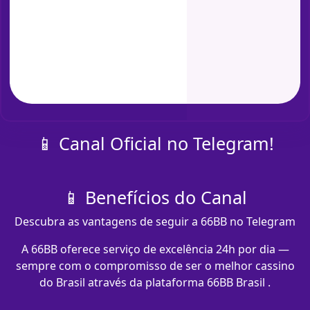
📱 Canal Oficial no Telegram!
📱 Benefícios do Canal
Descubra as vantagens de seguir a 66BB no Telegram
A 66BB oferece serviço de excelência 24h por dia —
sempre com o compromisso de ser o melhor cassino
do Brasil através da plataforma 66BB Brasil .