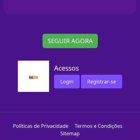
SEGUIR AGORA
Acessos
Login
Registrar-se
Políticas de Privacidade
Termos e Condições
Sitemap