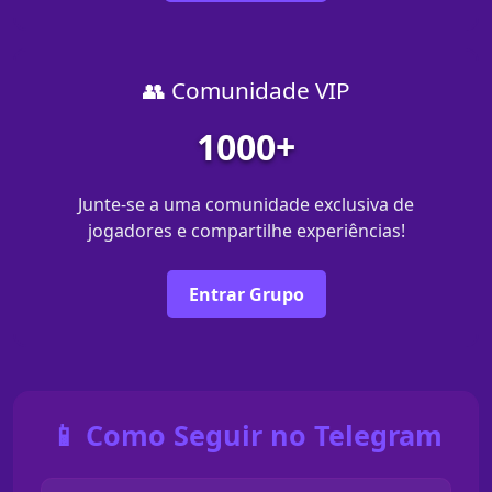
👥 Comunidade VIP
1000+
Junte-se a uma comunidade exclusiva de
jogadores e compartilhe experiências!
Entrar Grupo
📱 Como Seguir no Telegram