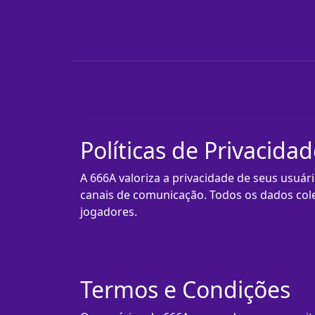
Políticas de Privacida
A 666A valoriza a privacidade de seus usuá
canais de comunicação. Todos os dados cole
jogadores.
Termos e Condições