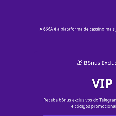
A 666A é a plataforma de cassino mais 
🎁 Bônus Exclu
VIP
Receba bônus exclusivos do Telegra
e códigos promocionai