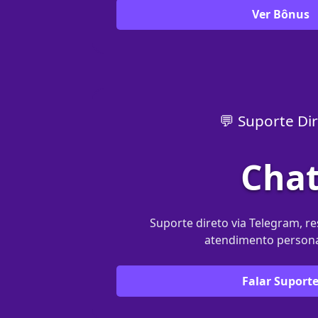
Ver Bônus
💬 Suporte Di
Cha
Suporte direto via Telegram, r
atendimento persona
Falar Suport