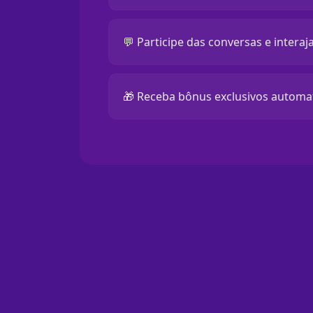
💬 Participe das conversas e interaj
🎁 Receba bônus exclusivos autom