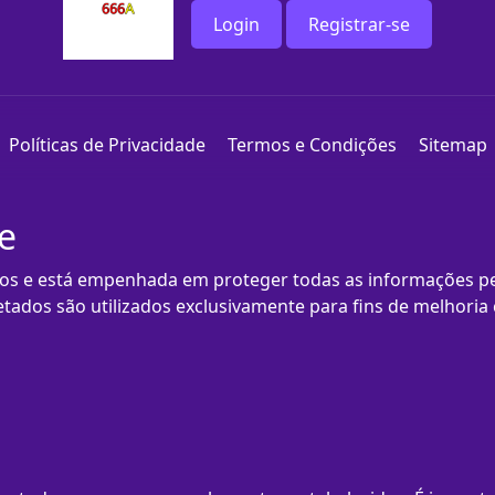
Login
Registrar-se
Políticas de Privacidade
Termos e Condições
Sitemap
de
rios e está empenhada em proteger todas as informações p
tados são utilizados exclusivamente para fins de melhoria