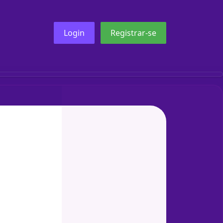
Login
Registrar-se