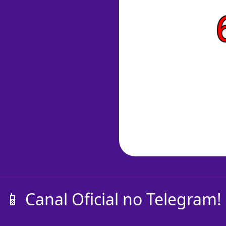
📱 Canal Oficial no Telegram!