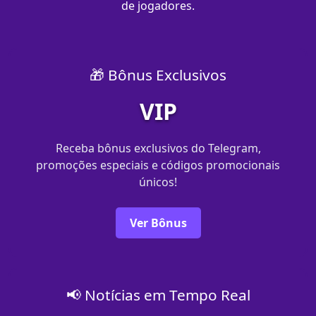
de jogadores.
🎁 Bônus Exclusivos
VIP
Receba bônus exclusivos do Telegram,
promoções especiais e códigos promocionais
únicos!
Ver Bônus
📢 Notícias em Tempo Real