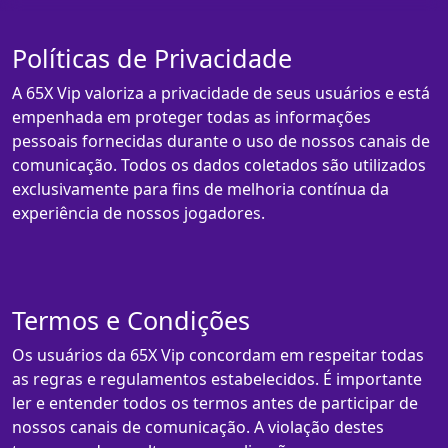
Políticas de Privacidade
A 65X Vip valoriza a privacidade de seus usuários e está
empenhada em proteger todas as informações
pessoais fornecidas durante o uso de nossos canais de
comunicação. Todos os dados coletados são utilizados
exclusivamente para fins de melhoria contínua da
experiência de nossos jogadores.
Termos e Condições
Os usuários da 65X Vip concordam em respeitar todas
as regras e regulamentos estabelecidos. É importante
ler e entender todos os termos antes de participar de
nossos canais de comunicação. A violação destes