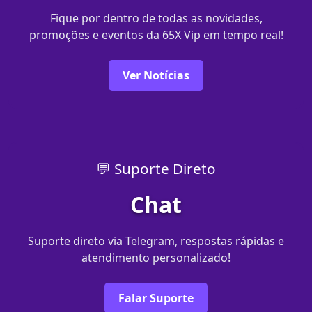
Fique por dentro de todas as novidades,
promoções e eventos da 65X Vip em tempo real!
Ver Notícias
💬 Suporte Direto
Chat
Suporte direto via Telegram, respostas rápidas e
atendimento personalizado!
Falar Suporte