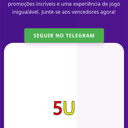
promoções incríveis e uma experiência de jogo
inigualável. Junte-se aos vencedores agora!
SEGUIR NO TELEGRAM