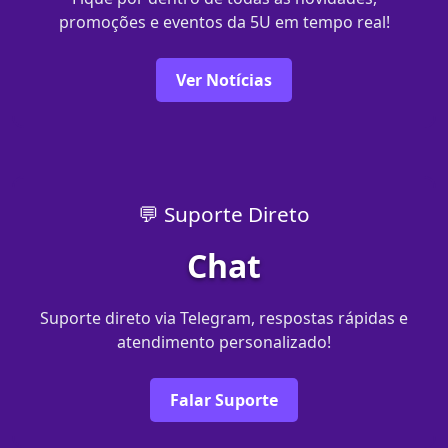
promoções e eventos da 5U em tempo real!
Ver Notícias
💬 Suporte Direto
Chat
Suporte direto via Telegram, respostas rápidas e
atendimento personalizado!
Falar Suporte