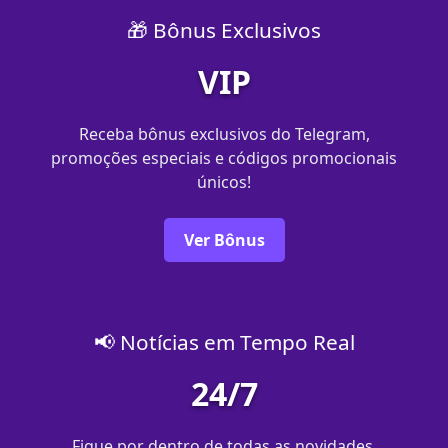
🎁 Bônus Exclusivos
VIP
Receba bônus exclusivos do Telegram,
promoções especiais e códigos promocionais
únicos!
Ver Bônus
📢 Notícias em Tempo Real
24/7
Fique por dentro de todas as novidades,